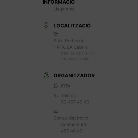
INFORMACIÓ
Llegir més
LOCALITZACIÓ
Sala d’Actes de
l’IRTA. EA Cabrils
Ctra. de Cabrils, km
2 08348 Cabrils
ORGANITZADOR
IRTA
Telèfon
93 467 40 40
Correu electrònic
Contacte 93
467 40 40