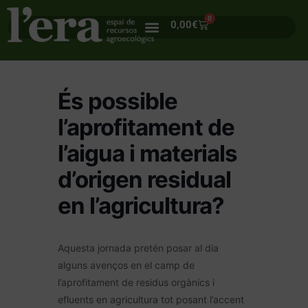
0
0,00
€
És possible
l’aprofitament de
l’aigua i materials
d’origen residual
en l’agricultura?
Aquesta jornada pretén posar al dia
alguns avenços en el camp de
l’aprofitament de residus orgànics i
efluents en agricultura tot posant l’accent