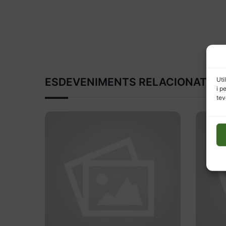
ESDEVENIMENTS RELACIONATS
Uti
i p
tev