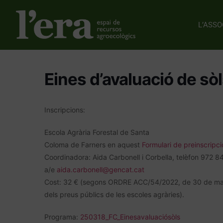
L’ASSO
Eines d’avaluació de sò
Inscripcions:
Escola Agrària Forestal de Santa
Coloma de Farners en aquest
Formulari de preinscripci
Coordinadora: Aida Carbonell i Corbella, telèfon 972 8
a/e
aida.carbonell@gencat.cat
Cost: 32 € (segons ORDRE ACC/54/2022, de 30 de mar
dels preus públics de les escoles agràries).
Programa:
250318_FC_Einesavaluaciósòls