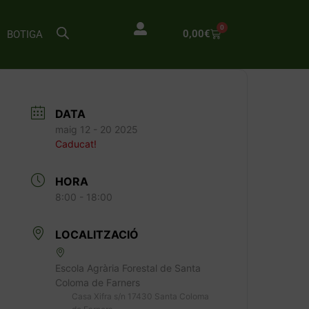
0
0,00
€
BOTIGA
DATA
maig 12 - 20 2025
Caducat!
HORA
8:00 - 18:00
LOCALITZACIÓ
Escola Agrària Forestal de Santa
Coloma de Farners
Casa Xifra s/n 17430 Santa Coloma