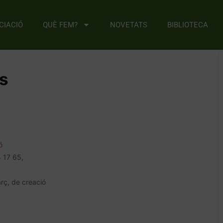
CIACIÓ
QUÈ FEM?
NOVETATS
BIBLIOTECA
ls
ó
4 17 65,
ç, de creació