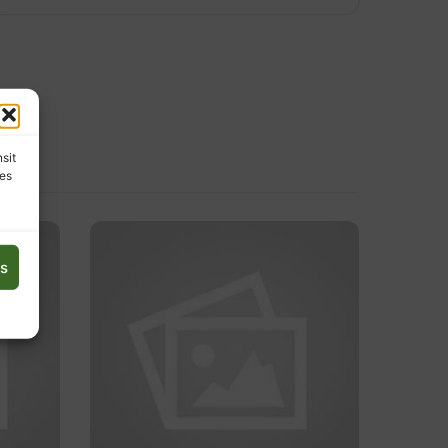
nsit
les
es