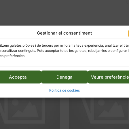
Gestionar el consentiment
litzem galetes pròpies i de tercers per millorar la teva experiència, analitzar el trà
ersonalitzar continguts. Pots acceptar totes les galetes, rebutjar-les o configurar 
es preferències.
Accepta
Denega
Veure preferènci
Política de cookies