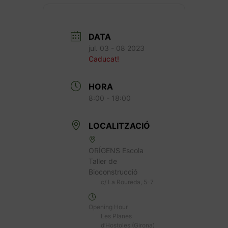
DATA
jul. 03 - 08 2023
Caducat!
HORA
8:00 - 18:00
LOCALITZACIÓ
ORÍGENS Escola
Taller de
Bioconstrucció
c/ La Roureda, 5-7
Opening Hour
Les Planes
d’Hostoles (Girona)