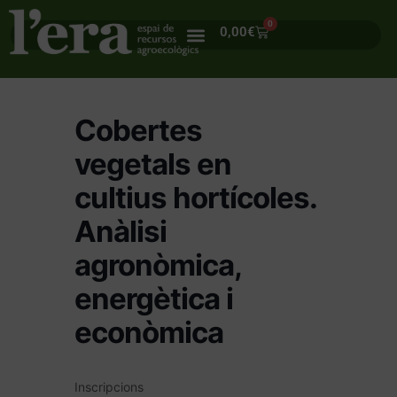
0
0,00
€
Cobertes
vegetals en
cultius hortícoles.
Anàlisi
agronòmica,
energètica i
econòmica
Inscripcions