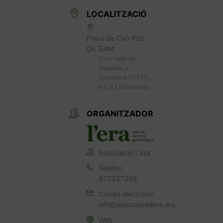
LOCALITZACIÓ
Finca de Can Poc
Oli. EAM
Ctra. vella de
Manresa a
Barcelona C1411b,
km. 23,6 Manresa
ORGANITZADOR
Associació L'Era
Telèfon
672337305
Correu electrònic
info@associaciolera.org
Web