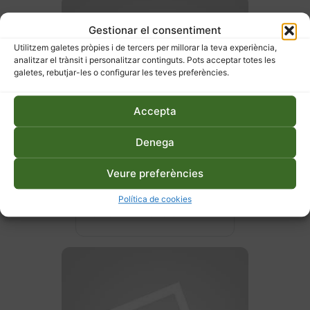
Gestionar el consentiment
Utilitzem galetes pròpies i de tercers per millorar la teva experiència,
analitzar el trànsit i personalitzar continguts. Pots acceptar totes les
galetes, rebutjar-les o configurar les teves preferències.
Accepta
Denega
Veure preferències
27 d'abril de 2026
Hort ecològic a terra o en
Política de cookies
taula – Primavera