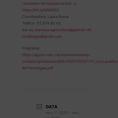
i-jornades-tecniques/cursos/
o
https://bit.ly/EAM25C
Coordinadora: Laura Roura
Telèfon: 93 874 90 60
a/e
ea_manresa.agricultura@gencat.cat
,
ruralbages@gmail.com
Programa:
https://agora.xtec.cat/ecamanresa/wp-
content/uploads/usu866/2025/09/251111_curs_qualitat
llet-formatges.pdf
DATA
nov. 11 2025
- des.