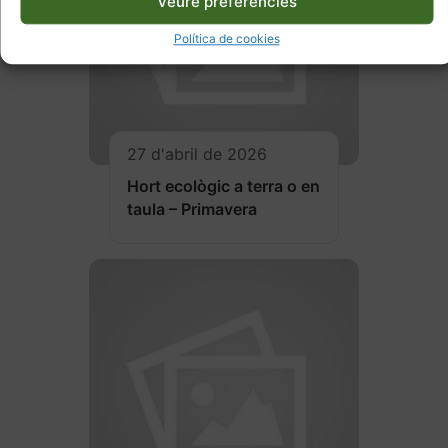
Veure preferències
Política de cookies
27 d'abril de 2026
Hort ecològic a terra o en
taula – Primavera