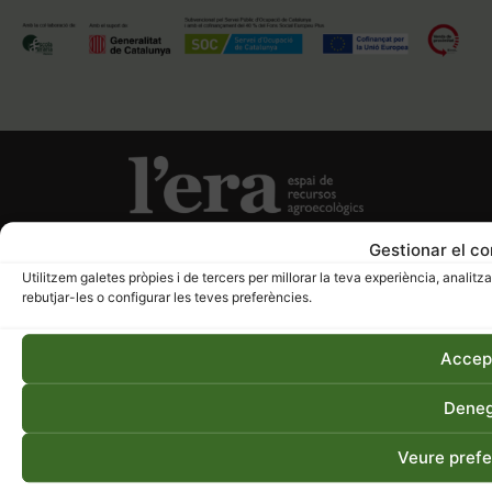
Gestionar el c
info@agrocultura.org
938 787 035
Utilitzem galetes pròpies i de tercers per millorar la teva experiència, analitza
Av. Universitària, 4-6 08242-Manresa
rebutjar-les o configurar les teves preferències.
Accep
Dene
Veure prefe
Avís legal i Política de privadesa