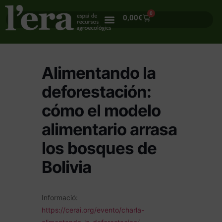
0
0,00
€
Alimentando la
deforestación:
cómo el modelo
alimentario arrasa
los bosques de
Bolivia
Informació:
https://cerai.org/evento/charla-