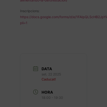
alimentando-la-deforestacion/
Inscripcions:
https://docs.google.com/forms/d/e/1FAIpQLScHB2
pli=1
DATA
set. 22 2025
Caducat!
HORA
18:00 - 19:30