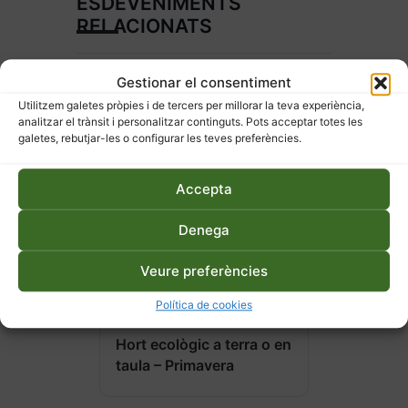
ESDEVENIMENTS
RELACIONATS
Gestionar el consentiment
Utilitzem galetes pròpies i de tercers per millorar la teva experiència,
analitzar el trànsit i personalitzar continguts. Pots acceptar totes les
galetes, rebutjar-les o configurar les teves preferències.
Accepta
Denega
Veure preferències
Política de cookies
27 d'abril de 2026
Hort ecològic a terra o en
taula – Primavera