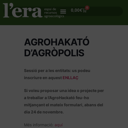
0
0,00
€
AGROHAKATÓ
D’AGRÒPOLIS
Sessió per a les entitats: us podeu
inscriure en aquest
ENLLAÇ
Si voleu proposar una idea o projecte per
a treballar a l’AgroHackató feu-ho
mitjançant el mateix formulari, abans del
dia 24 de novembre.
Més informació:
aquí