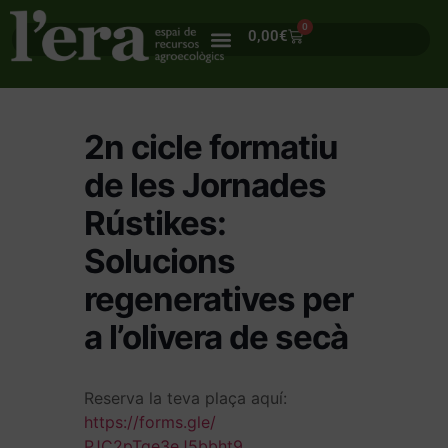
0
0,00
€
2n cicle formatiu
de les Jornades
Rústikes:
Solucions
regeneratives per
a l’olivera de secà
Reserva la teva plaça aquí:
https://forms.gle/
PJC2pTqe3eJ5bbht9