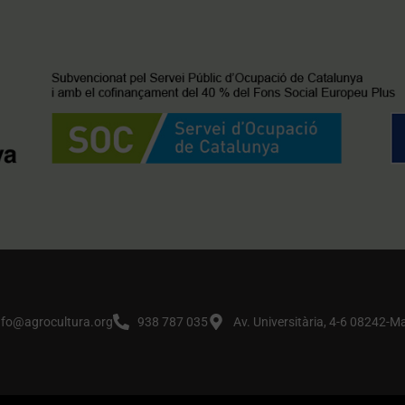
nfo@agrocultura.org
938 787 035
Av. Universitària, 4-6 08242-M