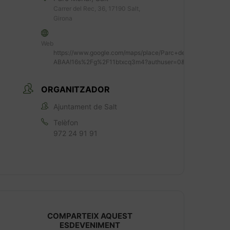
Carrer del Rec, 36, 17190 Salt,
Girona
Web
https://www.google.com/maps/place/Parc+del+Rec+Mona
ABAA!16s%2Fg%2F11btxcq3m4?authuser=0&entry=ttu
ORGANITZADOR
Ajuntament de Salt
Telèfon
972 24 91 91
COMPARTEIX AQUEST
ESDEVENIMENT