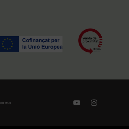
anresa