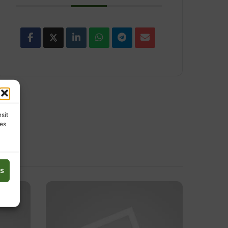
nsit
les
es