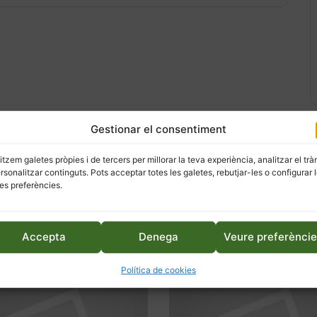
Gestionar el consentiment
litzem galetes pròpies i de tercers per millorar la teva experiència, analitzar el trà
ersonalitzar continguts. Pots acceptar totes les galetes, rebutjar-les o configurar 
es preferències.
Accepta
Denega
Veure preferènci
Política de cookies