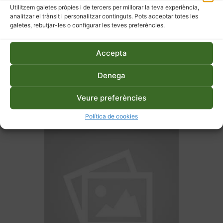
Utilitzem galetes pròpies i de tercers per millorar la teva experiència,
analitzar el trànsit i personalitzar continguts. Pots acceptar totes les
galetes, rebutjar-les o configurar les teves preferències.
Accepta
27 d'abril de 2026
Denega
Hort ecològic a terra o en
Veure preferències
taula – Primavera
Política de cookies