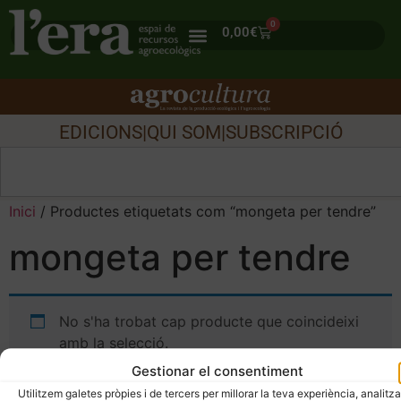
0
0,00
€
EDICIONS
|
QUI SOM
|
SUBSCRIPCIÓ
Inici
/ Productes etiquetats com “mongeta per tendre”
mongeta per tendre
No s'ha trobat cap producte que coincideixi
amb la selecció.
Gestionar el consentiment
Utilitzem galetes pròpies i de tercers per millorar la teva experiència, analitza