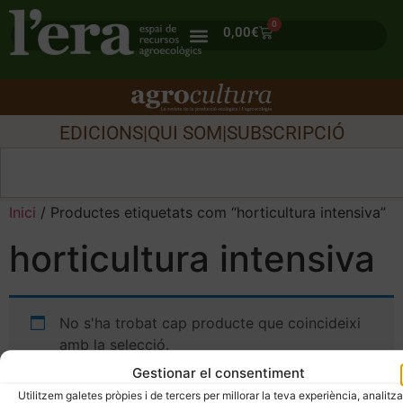
0
0,00
€
EDICIONS
|
QUI SOM
|
SUBSCRIPCIÓ
Inici
/ Productes etiquetats com “horticultura intensiva”
horticultura intensiva
No s'ha trobat cap producte que coincideixi
amb la selecció.
Gestionar el consentiment
Utilitzem galetes pròpies i de tercers per millorar la teva experiència, analitza