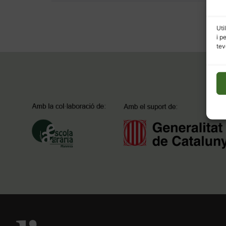
Uti
i p
tev