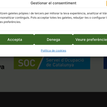
Gestionar el consentiment
litzem galetes pròpies i de tercers per millorar la teva experiència, analitzar el trà
ersonalitzar continguts. Pots acceptar totes les galetes, rebutjar-les o configurar 
es preferències.
Accepta
Denega
Veure preferènci
Política de cookies