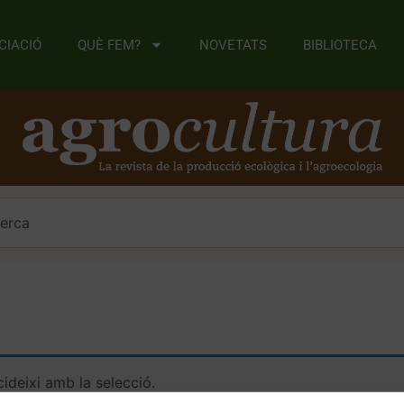
CIACIÓ
QUÈ FEM?
NOVETATS
BIBLIOTECA
ideixi amb la selecció.