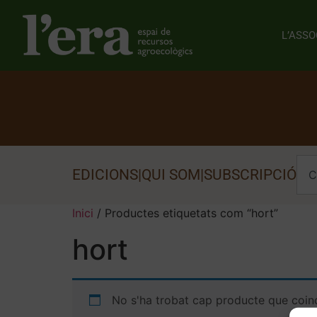
L’ASSO
EDICIONS
|
QUI SOM
|
SUBSCRIPCIÓ
Inici
/ Productes etiquetats com “hort”
hort
No s'ha trobat cap producte que coinc