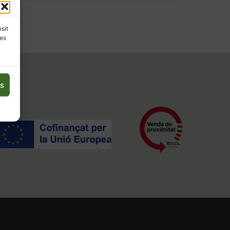
nsit
les
es