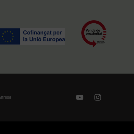
anresa