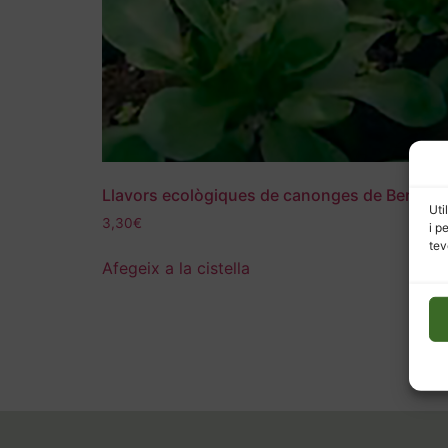
Llavors ecològiques de canonges de Berga
Uti
3,30
€
i p
tev
Afegeix a la cistella