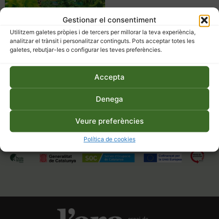
Gestionar el consentiment
Utilitzem galetes pròpies i de tercers per millorar la teva experiència,
El huerto más natural
analitzar el trànsit i personalitzar continguts. Pots acceptar totes les
galetes, rebutjar-les o configurar les teves preferències.
23,50
€
Afegeix a la cistella
Accepta
Denega
Veure preferències
Política de cookies