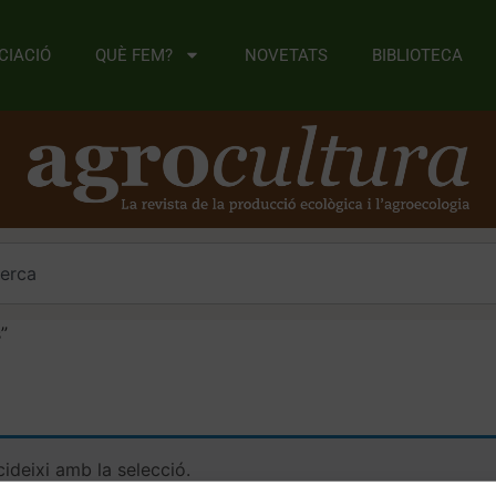
CIACIÓ
QUÈ FEM?
NOVETATS
BIBLIOTECA
”
ideixi amb la selecció.