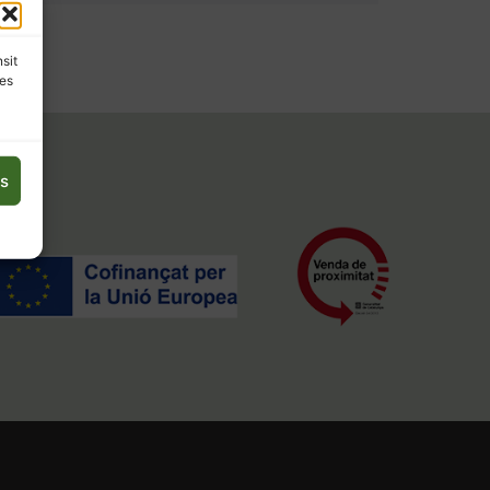
nsit
les
es