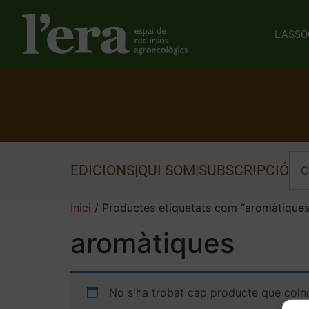
L’ASSO
EDICIONS
|
QUI SOM
|
SUBSCRIPCIÓ
Inici
/ Productes etiquetats com “aromàtiques
aromàtiques
No s'ha trobat cap producte que coinc