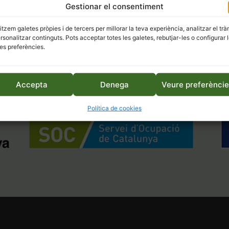
Gestionar el consentiment
litzem galetes pròpies i de tercers per millorar la teva experiència, analitzar el trà
ersonalitzar continguts. Pots acceptar totes les galetes, rebutjar-les o configurar 
es preferències.
Accepta
Denega
Veure preferènci
Política de cookies