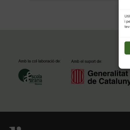
Uti
i p
tev