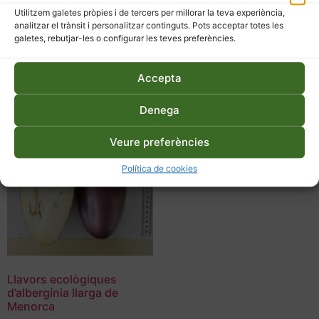
Llavors d’albergínia de
Llavors d’albergínia verda
Utilitzem galetes pròpies i de tercers per millorar la teva experiència,
metro
3,30
€
analitzar el trànsit i personalitzar continguts. Pots acceptar totes les
3,30
€
galetes, rebutjar-les o configurar les teves preferències.
Afegeix a la cistella
Afegeix a la cistella
Accepta
Denega
Veure preferències
Política de cookies
Llavors ecològiques
d’albergínia llarga de
Menorca