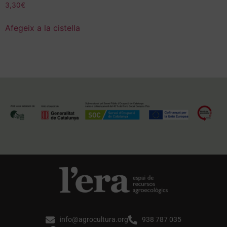
3,30
€
Afegeix a la cistella
info@agrocultura.org
938 787 035