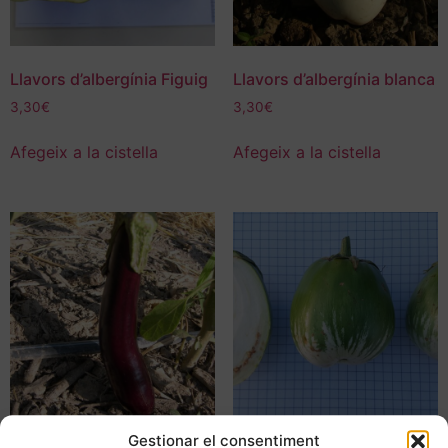
Llavors d’albergínia Figuig
Llavors d’albergínia blanca
3,30
€
3,30
€
Afegeix a la cistella
Afegeix a la cistella
Gestionar el consentiment