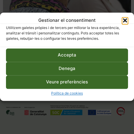
Gestionar el consentiment
Utilitzem galetes pròpies i de tercers per millorar la teva experiència,
Engràcia Valls
analitzar el trànsit i personalitzar continguts. Pots acceptar totes les
galetes, rebutjar-les o configurar les teves preferències.
Voluntari/a
Accepta
L’Engràcia ocupa actualment el càrrec de presidenta de
l’associació L’Era. Activista en el moviment del consum
Denega
agroecològic i sòcia de la nostra entitat des dels seus inicis.
Veure preferències
Política de cookies