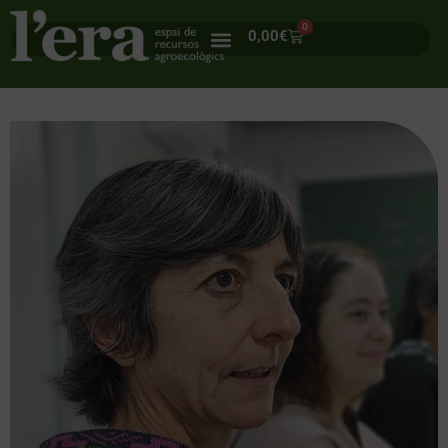
0
0,00
€