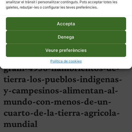
analitzar el trànsit i personalitzar continguts. Pots acceptar totes les
galetes, rebutjar-les o configurar les teves preferències.
2019_Com saber quins són els
Accepta
usos potencials d’una
Denega
espècie_MTalavera
Veure preferències
Política de cookies
grain-4956-hambrientos-de-
tierra-los-pueblos-indigenas-
y-campesinos-alimentan-al-
mundo-con-menos-de-un-
cuarto-de-la-tierra-agricola-
mundial