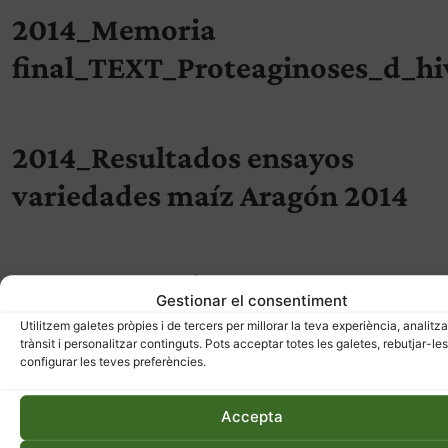
2014_Memoria
final_TEXT_Proteaginoses_d_hi
2014_Resultados ensayos
variedades maíz Aragón 2014
2014_Memoria
Gestionar el consentiment
final_TEXT_Proteaginoses_d_hi
Utilitzem galetes pròpies i de tercers per millorar la teva experiència, analitza
trànsit i personalitzar continguts. Pots acceptar totes les galetes, rebutjar-les
configurar les teves preferències.
2014_Resultados ensayos
Accepta