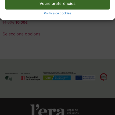
Veure preferències
Protegit: Les plantes
bioindicadores, especial
Política de cookies
Regen Academy
14,00
€
10,00
€
Selecciona opcions