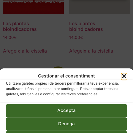
Las plantas
Les plantes
bioindicadoras
bioindicadores
14,00
€
14,00
€
Afegeix a la cistella
Afegeix a la cistella
Oferta!
Gestionar el consentiment
Utilitzem galetes pròpies i de tercers per millorar la teva experiència,
analitzar el trànsit i personalitzar continguts. Pots acceptar totes les
galetes, rebutjar-les o configurar les teves preferències.
Accepta
Denega