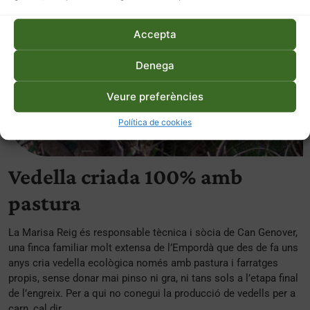
Accepta
Denega
Veure preferències
Política de cookies
Vedella criada 100% amb
pastura
La Marisa Reig és responsable tècnica i sòcia de Can Genover,
una finca familiar molt extensa de l’Empordà que des de fa uns
anys cria vedella ecològica només amb pastura i farratges
propis, sense donar mai pinso ni gra, ni tans sols a l’etapa final
de l’engreix. Per a qui no conegui la producció de vedells per a
carn, cal dir ...