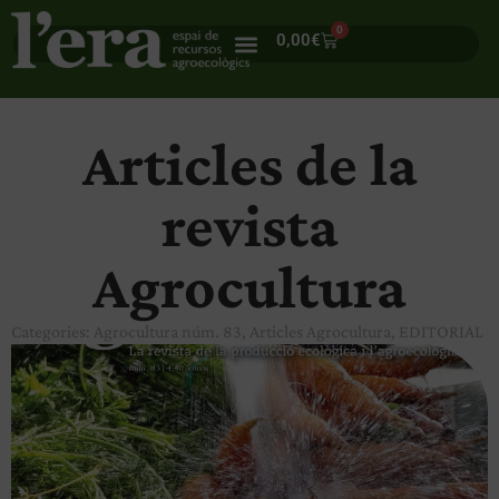
0
0,00
€
Articles de la
revista
Agrocultura
Categories:
Agrocultura núm. 83
,
Articles Agrocultura
,
EDITORIAL