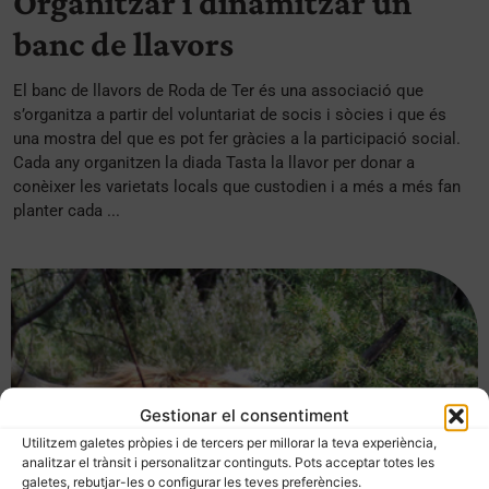
Organitzar i dinamitzar un
banc de llavors
El banc de llavors de Roda de Ter és una associació que
s’organitza a partir del voluntariat de socis i sòcies i que és
una mostra del que es pot fer gràcies a la participació social.
Cada any organitzen la diada Tasta la llavor per donar a
conèixer les varietats locals que custodien i a més a més fan
planter cada ...
Gestionar el consentiment
Utilitzem galetes pròpies i de tercers per millorar la teva experiència,
analitzar el trànsit i personalitzar continguts. Pots acceptar totes les
galetes, rebutjar-les o configurar les teves preferències.