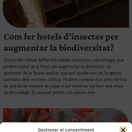
Com fer hotels d’insectes per
augmentar la biodiversitat?
Gisela Mir i Mark Biffen Els hotels d’insectes són refugis que
podem instal·lar a l’hort per augmentar la diversitat i la
quantitat de la fauna auxiliar que pot ajudar-nos en la gestió
sanitària dels nostres cultius. Podem comprar-los, però fer-los
és una bona manera de jugar a ser creatius tot fent una mica
de bricolatge. En aquest article, els autors ens ...
Gestionar el consentiment