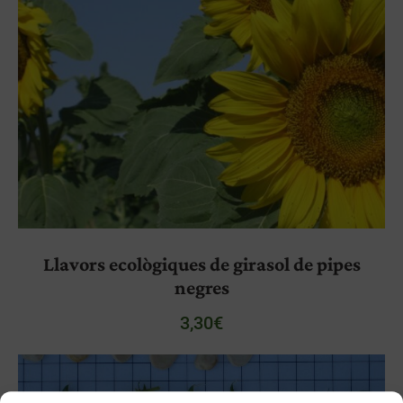
Llavors ecològiques de girasol de pipes
negres
3,30
€