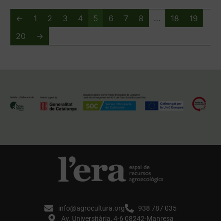
←
1
2
3
4
5
6
7
8
…
18
19
20
→
info@agrocultura.org
938 787 035
Av. Universitària, 4-6 08242-Manresa