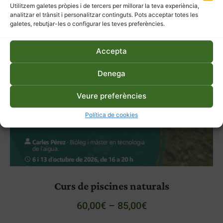
3,30
€
Utilitzem galetes pròpies i de tercers per millorar la teva experiència,
analitzar el trànsit i personalitzar continguts. Pots acceptar totes les
galetes, rebutjar-les o configurar les teves preferències.
Accepta
Denega
Veure preferències
Política de cookies
Curs de piscines naturals
60,00
€
–
85,00
€