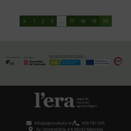
←
1
2
3
…
17
18
19
20
info@agrocultura.org
938 787 035
Av. Universitària, 4-6 08242-Manresa